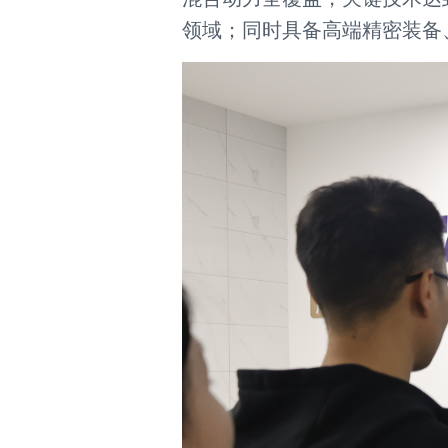
领域；同时具备高端精密装备