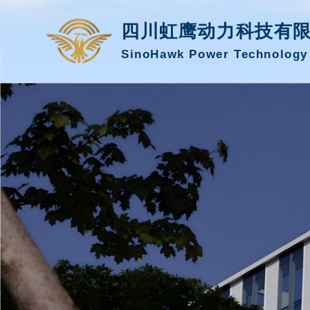
四川虹鹰动力科技有
SinoHawk Power Technology 