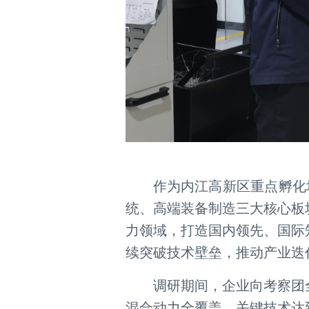
作为内江高新区重点孵化
统、高端装备制造三大核心板
力领域，打造国内领先、国际
续突破技术壁垒，推动产业迭
调研期间，企业向考察团
混合动力全覆盖，关键技术达