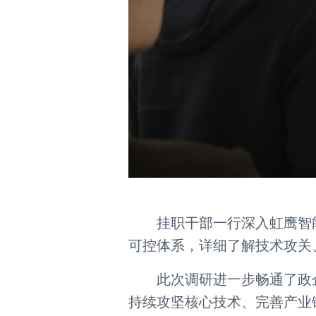
挂职干部一行深入虹鹰智
可控体系，详细了解技术攻关
此次调研进一步畅通了政
持续攻坚核心技术、完善产业