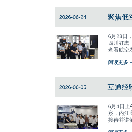
聚焦低
2026-06-24
6月23
四川虹鹰
查看航空
盖精密零
阅读更多
造能力，
互通经
2026-06-05
6月4日
察，内江
接待并讲
测工序。