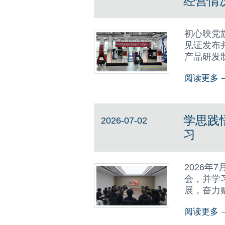
经营情
初心映党
见证发布
产品研发
生产线。
阅读更多
求，赋能
学思践
2026-07-02
习
2026
会，并学
展，奋力赋能制造强
刻阐明新
阅读更多